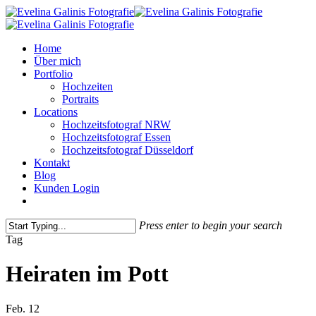
Skip
to
main
Menu
Home
content
Über mich
Portfolio
Hochzeiten
Portraits
Locations
Hochzeitsfotograf NRW
Hochzeitsfotograf Essen
Hochzeitsfotograf Düsseldorf
Kontakt
Blog
Kunden Login
pinterest
instagram
Press enter to begin your search
Close
Tag
Search
Heiraten im Pott
Feb.
12