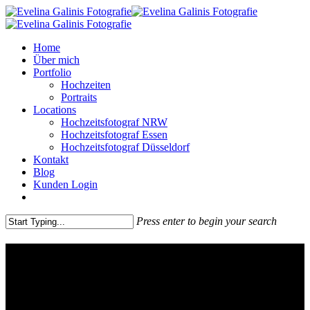
Skip
to
main
Menu
Home
content
Über mich
Portfolio
Hochzeiten
Portraits
Locations
Hochzeitsfotograf NRW
Hochzeitsfotograf Essen
Hochzeitsfotograf Düsseldorf
Kontakt
Blog
Kunden Login
pinterest
instagram
Press enter to begin your search
Close
Search
Boho- Klassik im Schloss
Gartrop