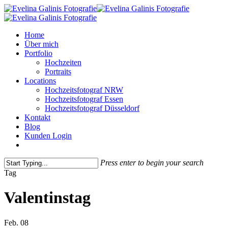
Skip
to
main
Menu
Home
content
Über mich
Portfolio
Hochzeiten
Portraits
Locations
Hochzeitsfotograf NRW
Hochzeitsfotograf Essen
Hochzeitsfotograf Düsseldorf
Kontakt
Blog
Kunden Login
pinterest
instagram
Press enter to begin your search
Close
Tag
Search
Valentinstag
Feb.
08