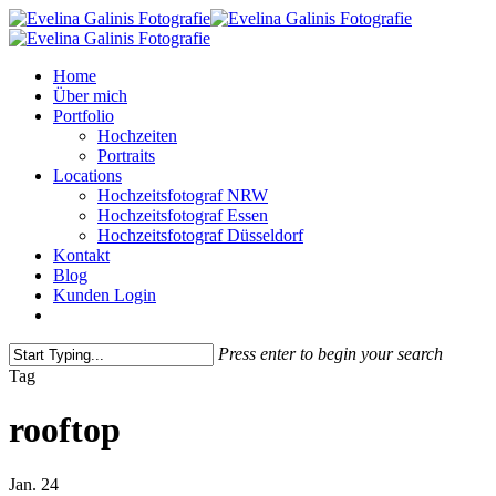
Skip
to
main
Menu
Home
content
Über mich
Portfolio
Hochzeiten
Portraits
Locations
Hochzeitsfotograf NRW
Hochzeitsfotograf Essen
Hochzeitsfotograf Düsseldorf
Kontakt
Blog
Kunden Login
pinterest
instagram
Press enter to begin your search
Close
Tag
Search
rooftop
Jan.
24