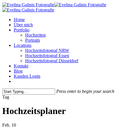
Skip
to
main
Menu
Home
content
Über mich
Portfolio
Hochzeiten
Portraits
Locations
Hochzeitsfotograf NRW
Hochzeitsfotograf Essen
Hochzeitsfotograf Düsseldorf
Kontakt
Blog
Kunden Login
pinterest
instagram
Press enter to begin your search
Close
Tag
Search
Hochzeitsplaner
Feb.
10