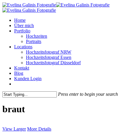
Skip
to
main
Menu
Home
content
Über mich
Portfolio
Hochzeiten
Portraits
Locations
Hochzeitsfotograf NRW
Hochzeitsfotograf Essen
Hochzeitsfotograf Düsseldorf
Kontakt
Blog
Kunden Login
pinterest
instagram
Press enter to begin your search
Close
Search
braut
View Larger
More Details