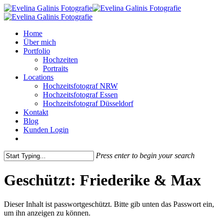
Skip
to
main
Menu
Home
content
Über mich
Portfolio
Hochzeiten
Portraits
Locations
Hochzeitsfotograf NRW
Hochzeitsfotograf Essen
Hochzeitsfotograf Düsseldorf
Kontakt
Blog
Kunden Login
pinterest
instagram
Press enter to begin your search
Close
Search
Geschützt: Friederike & Max
Dieser Inhalt ist passwortgeschützt. Bitte gib unten das Passwort ein,
um ihn anzeigen zu können.