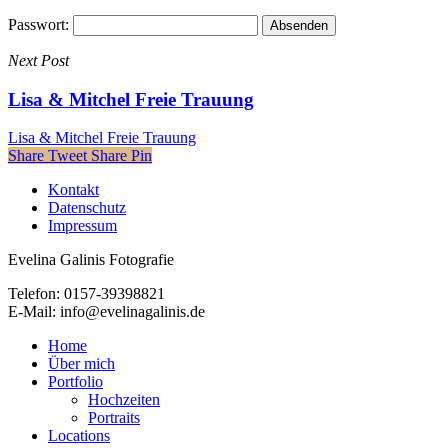
Passwort:
Next Post
Lisa & Mitchel Freie Trauung
Lisa & Mitchel Freie Trauung
Share
Tweet
Share
Pin
Kontakt
Datenschutz
Impressum
Evelina Galinis Fotografie
Telefon: 0157-39398821
E-Mail: info@evelinagalinis.de
Close
Home
Menu
Über mich
Portfolio
Hochzeiten
Portraits
Locations