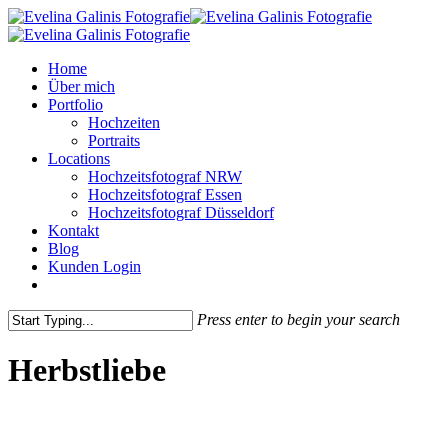
Skip
to
main
Menu
Home
content
Über mich
Portfolio
Hochzeiten
Portraits
Locations
Hochzeitsfotograf NRW
Hochzeitsfotograf Essen
Hochzeitsfotograf Düsseldorf
Kontakt
Blog
Kunden Login
pinterest
instagram
Press enter to begin your search
Close
Search
Herbstliebe