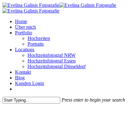
Skip
to
main
Menu
Home
content
Über mich
Portfolio
Hochzeiten
Portraits
Locations
Hochzeitsfotograf NRW
Hochzeitsfotograf Essen
Hochzeitsfotograf Düsseldorf
Kontakt
Blog
Kunden Login
pinterest
instagram
Press enter to begin your search
Close
Search